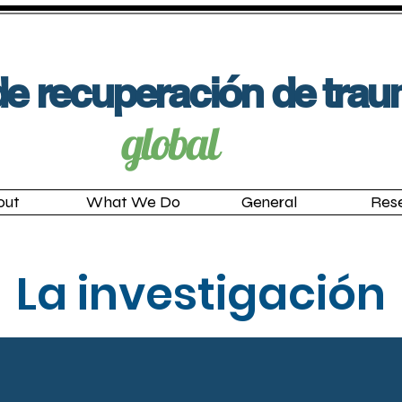
e recuperación de tra
global
out
What We Do
General
Res
La investigación