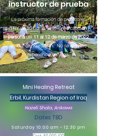
instructor de prueba
La próxima formación de profesores
TRY de 20 horas se llevará a cabo
en
persona
del
11 al 12 de marzo de 2022
en Duhok, Kurdistán.
No se requiere
experiencia en yoga.
Mini Healing Retreat
Erbil, Kurdistan Region of Iraq
Nazeli Shala, Ankawa
Dates TBD
Saturday 10:00 am - 12:30 pm