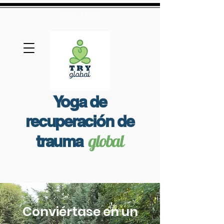
View More
Yoga de
recuperación de
global
trauma
Conviértase en un