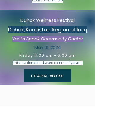
Cost: 50,000 IQD
Duhok Wellness Festival
Duhok, Kurdistan Region of Iraq
Youth Speak Community Center
May 18, 2024
Friday 11:00 am
- 6:00
p
m
This is a donation-based community event
LEARN MORE