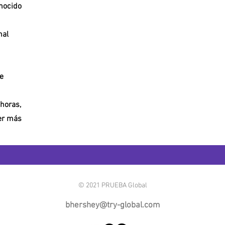
nocido
nal
e
horas,
ner más
© 2021 PRUEBA Global
bhershey@try-global.com