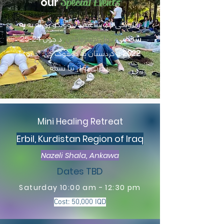
our
Special Events
راتلونکی 20 ساعته د ښوونکو روزنه به
په
شخصی
ډول ترسره شي
د جون 24-25
2022
د کردستان په دوهوک کې.
د یوګا
تجربې ته اړتیا نشته.
Mini Healing Retreat
Erbil, Kurdistan Region of Iraq
Nazeli Shala, Ankawa
Dates TBD
Saturday 10:00 am - 12:30 pm
Cost: 50,000 IQD