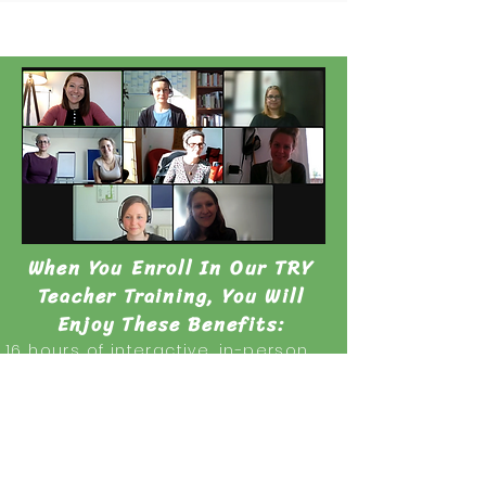
When You Enroll In Our TRY
Teacher Training, You Will
Enjoy These Benefits:
16 hours of interactive, in-person
information and practice leading
the TRY method
A workbook and
Certificate of
Completion
Ongoing support and me
ntorship
for teaching TRY, as well as video