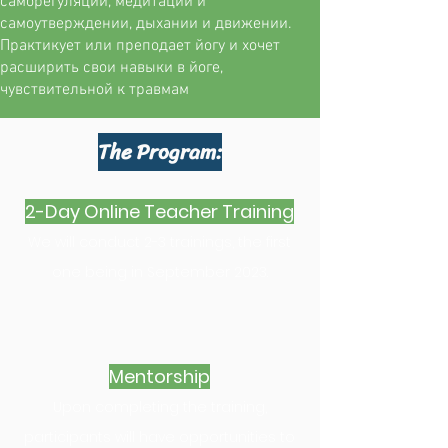
саморегуляции, медитации и
самоутверждении, дыхании и движении.
Практикует или преподает йогу и хочет
расширить свои навыки в йоге,
чувствительной к травмам
The Program:
2-Day Online Teacher Training
We will conduct 2-3 trainings, the first
one being in September 2023.
Mentorship
Upon completing the training,
participants will have opportunities to