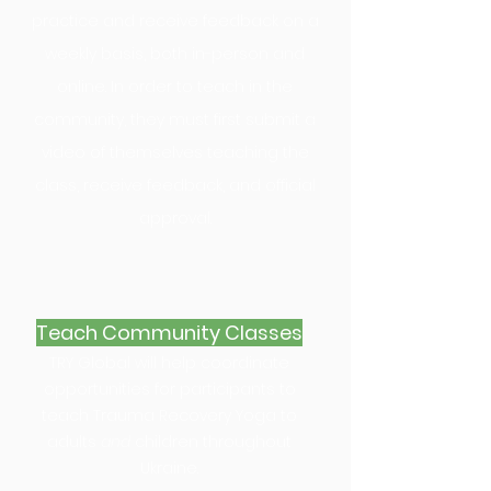
practice and receive feedback on a
weekly basis, both in-person and
online. In order to teach in the
community, they must first submit a
video of themselves teaching the
class, receive feedback, and official
approval.
Teach Community Classes
TRY Global will help coordinate
opportunities for participants to
teach Trauma Recovery Yoga
to
adults
and
children
throughout
Ukraine.