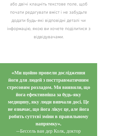
або двічі клацніть текстове поле, щоб
почати редагувати вміст і не забудьте
додати будь-які відповідні деталі чи
інформацію, якою ви хочете поділитися з
відвідувачами.
Button
«Ми щойно провели дослідження
йоги для людей з посттравматичним
стресовим розладом. Ми виявили, що
йога ефективніша за будь-яку
медицину, яку люди вивчали досі. Це
не означає, що йога лікує це, але йога
робить суттєві зміни в правильному
напрямку».
—
Бессель ван дер Колк
, доктор