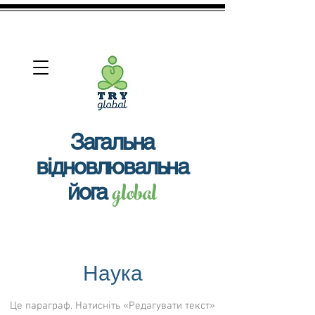
View More
Загальна
відновлювальна
g
lobal
йога
Наука
Це параграф. Натисніть «Редагувати текст»