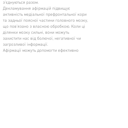
з’єднуються разом.
Декламування афірмацій підвищує
активність медіальної префронтальної кори
та задньої поясної частини головного мозку,
що пов’язано з власною обробкою. Коли ці
ділянки мозку сильні, вони можуть
захистити нас від болючої, негативної чи
загрозливої інформації.
Афірмації можуть допомогти ефективно
зменшити стрес і роздуми, які сприяють
тривожності та депресії.
У TRY ми працюємо з нейропластичністю
такими способами:
Саморегуляція для стійкості
Неодноразове відновлення балансу
нервової системи
Позитивні твердження
Практики усвідомленості, такі як медитація,
дихання, синхронізація дихання та рухів