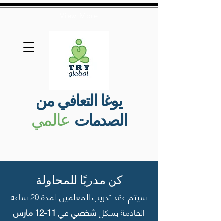
View More
يوغا التعافي من
عالمي
الصدمات
كن مدربًا للمحاولة
سيتم عقد تدريب المعلمين لمدة 20 ساعة
القادمة بشكل
شخصي
في
11-12 مارس