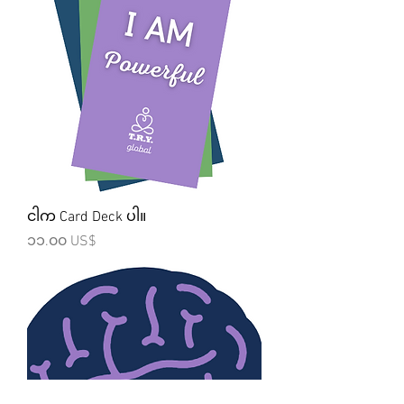
ငါက Card Deck ပါ။
Price
၁၁.၀၀ US$